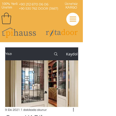
100% Yerli
+90 212 670 06 06
Ücretsiz
Üretim
KARGO
+90 530 762 DOOR (3667)
Kaydol
Yazı
9 Eki 2021
1 dakikada okunur