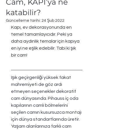
Cam, KAPI’ya ne
katabilir?
Güncelleme tarihi:
24 Şub 2022
Kapı, ev dekorasyonunda en 
temel tamamlayıcıdır. Peki ya 
daha aydınlık temalar için kapıya 
en iyi ne eşlik edebilir. Tabi ki şık 
bir cam!
Işık geçirgenliği yüksek fakat 
mahremiyeti de göz ardı 
etmeyen seçenekler dekoratif 
cam dünyasında. Pihauss iç oda 
kapılarının camlı bölmelerini 
seçilen camın kusursuzca montajı 
için dünya standartlarında üretir.
Yaşam alanlarınıza farklı cam 