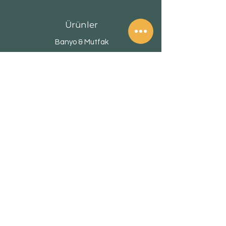
Ürünler
Banyo & Mutfak
Kapı
Yer Döşeme
Yeni Ürün
İndirim
Pihauss Hakkında
Hakkımızda
Marka&Referanslar
İletişim
PihaussBLOG
Müşteri Hizmetleri