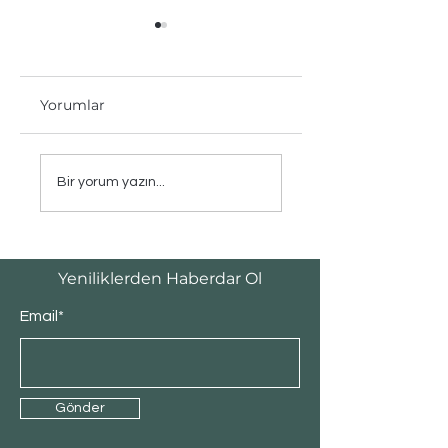
Yorumlar
Tek Renkli Yatak
KÜÇÜK
Odası Tasarım
değişikliklerin
Bir yorum yazın...
İlhamları
evinize yansıması
Yeniliklerden Haberdar Ol
Email*
Gönder