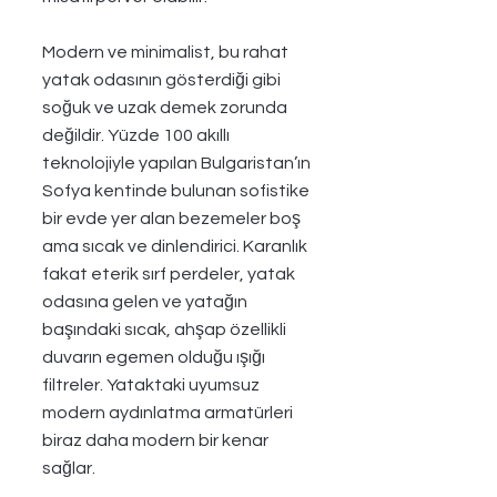
Modern ve minimalist, bu rahat 
yatak odasının gösterdiği gibi 
soğuk ve uzak demek zorunda 
değildir. Yüzde 100 akıllı 
teknolojiyle yapılan Bulgaristan’ın 
Sofya kentinde bulunan sofistike 
bir evde yer alan bezemeler boş 
ama sıcak ve dinlendirici. Karanlık 
fakat eterik sırf perdeler, yatak 
odasına gelen ve yatağın 
başındaki sıcak, ahşap özellikli 
duvarın egemen olduğu ışığı 
filtreler. Yataktaki uyumsuz 
modern aydınlatma armatürleri 
biraz daha modern bir kenar 
sağlar.