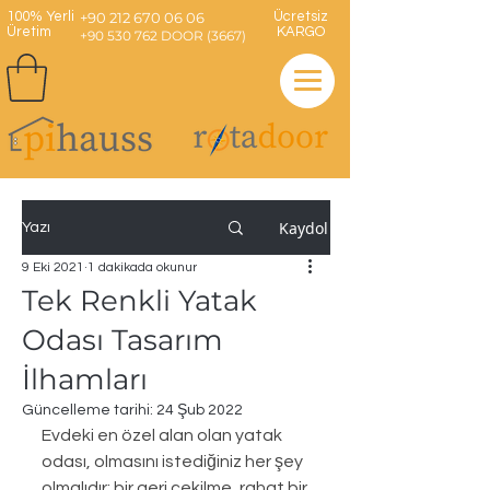
100% Yerli
+90 212 670 06 06
Ücretsiz
Üretim
KARGO
+90 530 762 DOOR (3667)
Kaydol
Yazı
9 Eki 2021
1 dakikada okunur
Tek Renkli Yatak
Odası Tasarım
İlhamları
Güncelleme tarihi:
24 Şub 2022
Evdeki en özel alan olan yatak 
odası, olmasını istediğiniz her şey 
olmalıdır: bir geri çekilme, rahat bir 