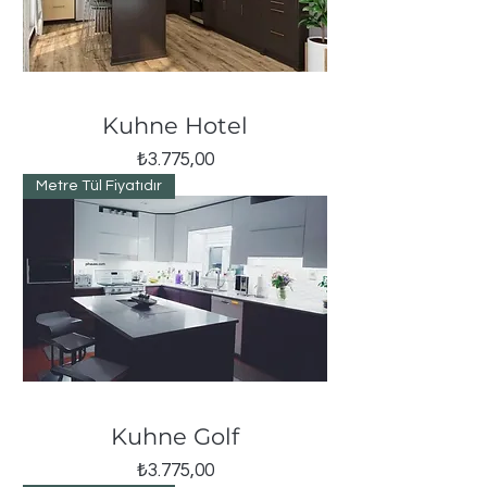
Kuhne Hotel
Fiyat
₺3.775,00
Metre Tül Fiyatıdır
Kuhne Golf
Fiyat
₺3.775,00