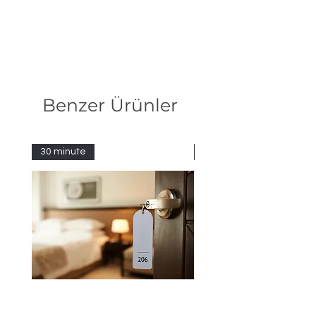
Benzer Ürünler
30 minute
Siparişle Üretilir