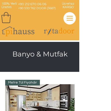
100% Yerli
+90 212 670 06 06
Ücretsiz
Üretim
KARGO
+90 530 762 DOOR (3667)
Banyo & Mutfak
Metre Tül Fiyatıdır