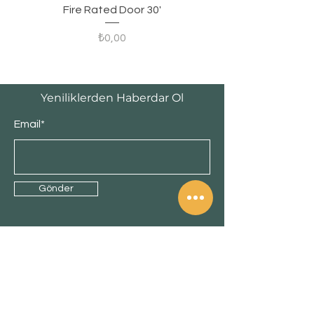
Fire Rated Door 30'
Fiyat
₺0,00
Yeniliklerden Haberdar Ol
Email*
Gönder
Ürünler
Banyo & Mutfak
Kapı