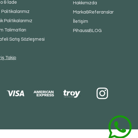
o & İade
Hakkımızda
 Politikalarımız
Marka&Referanslar
lik Politikalarımız
İletişim
m Talimatları
PihaussBLOG
feli Satış Sözleşmesi
riş Takip