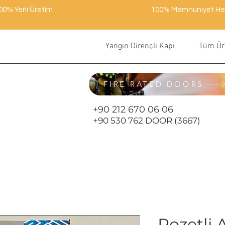
00% Yerli Üretim
100% Memnuniyet He
Yangın Dirençli Kapı
Tüm Ür
FIRE RATED DOORS
+90 212 670 06 06
+90 530 762 DOOR (3667)
Rozetli 