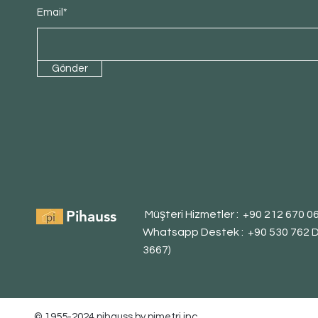
Email*
Gönder
Pihauss
Müşteri Hizmetler : +90 212 670 0
Whatsapp Destek : +90 530 762 
3667)
© 1955-2024 pihauss by
pimetri inc.