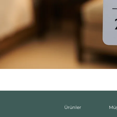
Hızlı Bakış
Ürünler
Müş