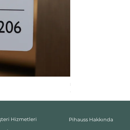
Panaroma Kilo
Fiyat
₺6.649,00
teri Hizmetleri
Pihauss Hakkında