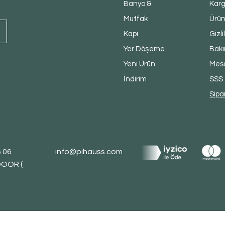
Banyo &
Karg
Mutfak
Ürün
Kapı
Gizli
Yer Döşeme
Bakı
Yeni Ürün
Mesa
İndirim
SSS
Sipa
6 06
info@pihauss.com
DOOR (