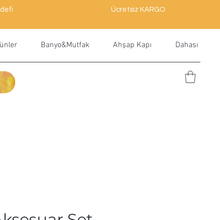
defi
Ücretsiz KARGO
ünler
Banyo&Mutfak
Ahşap Kapı
Dahası
Aksesuar Set