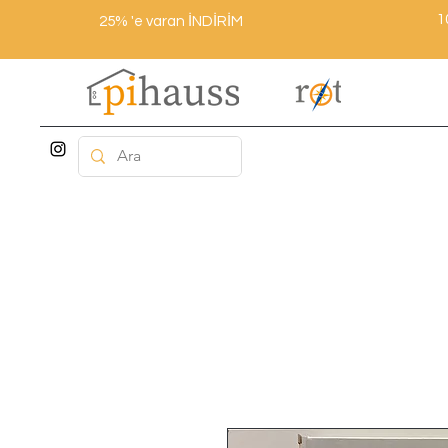
1
25% 'e varan İNDİRİM