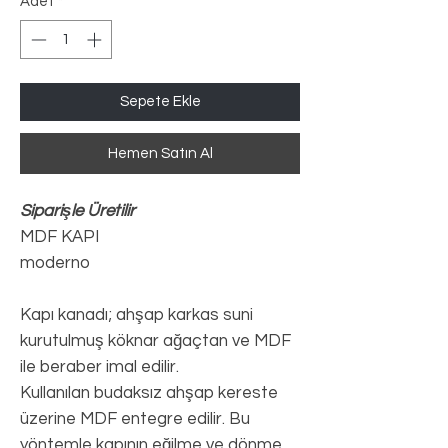
Adet
*
Sepete Ekle
Hemen Satın Al
Siparişle Üretilir
MDF KAPI
moderno
Kapı kanadı; ahşap karkas suni
kurutulmuş köknar ağaçtan ve MDF
ile beraber imal edilir.
Kullanılan budaksız ahşap kereste
üzerine MDF entegre edilir. Bu
yöntemle kapının eğilme ve dönme