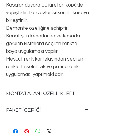
Kasalar duvara poliüretan köpükle
yapıştırılır. Pervazlar silikon ile kasaya
birleştirilir.
Demonte özelliğine sahiptir.
Kanat yan kenarlarına ve kasada
görülen kısımlara seçilen renkte
boya uygulaması yapılır.
Mevcut renk kartelasından seçilen
renklerle selülozik ve patina renk
uygulaması yapılmaktadır.
MONTAJ ALANI ÖZELLİKLERİ
Standart Kapı Kanadı ölçüsü;
PAKET İÇERİĞİ
70*200/80*200/90*200cm'dir.
Kasa ile birlikte Kapı Seti Kanat Eni +7cm
Satın aldığınız kapı setlerinde;
ve Kanat boyu +5cm'ye ulaşır.
1 adet seçtiğiniz seri ve modelde kapı
Kolay montaj alanı hesabı için;