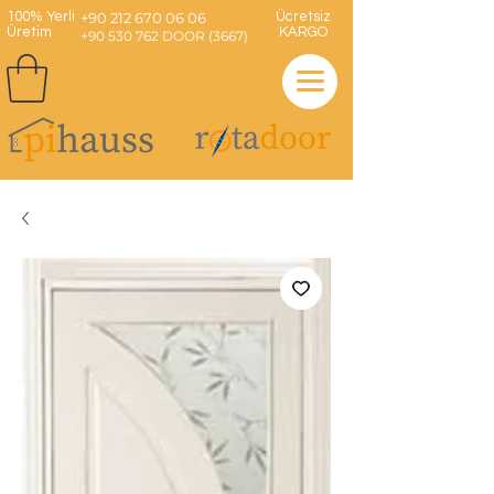
100% Yerli
+90 212 670 06 06
Ücretsiz
Üretim
KARGO
+90 530 762 DOOR (3667)