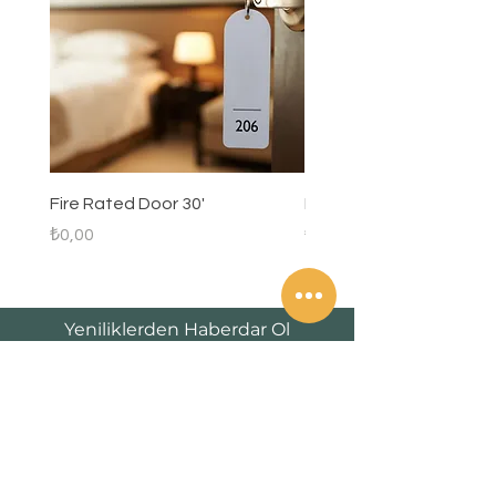
yapılabilir.
(Sağ/Sol ayrımı önemsizdir)
Fire Rated Door 30'
Panaroma Kilo
Fiyat
Fiyat
₺0,00
₺6.649,00
Yeniliklerden Haberdar Ol
Email*
Gönder