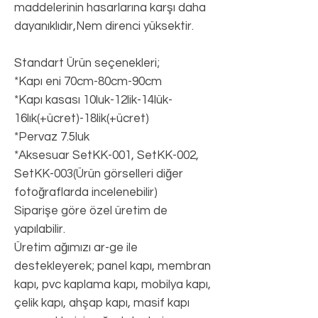
maddelerinin hasarlarına karşı daha
dayanıklıdır,Nem direnci yüksektir.
Standart Ürün seçenekleri;
*Kapı eni 70cm-80cm-90cm
*Kapı kasası 10luk-12lik-14lük-
16lık(+ücret)-18lik(+ücret)
*Pervaz 7.5luk
*Aksesuar SetKK-001, SetKK-002,
SetKK-003(Ürün görselleri diğer
fotoğraflarda incelenebilir)
Siparişe göre özel üretim de
yapılabilir.
Üretim ağımızı ar-ge ile
destekleyerek; panel kapı, membran
kapı, pvc kaplama kapı, mobilya kapı,
çelik kapı, ahşap kapı, masif kapı