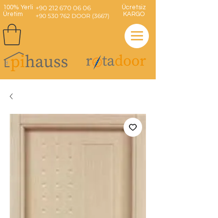
100% Yerli
+90 212 670 06 06
Ücretsiz
Üretim
KARGO
+90 530 762 DOOR (3667)