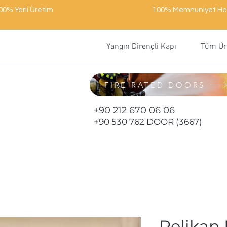
00% Yerli Üretim
100% Memnuniyet He
Yangın Dirençli Kapı
Tüm Ür
FIRE RATED DOORS
+90 212 670 06 06
+90 530 762 DOOR (3667)
Pelikan