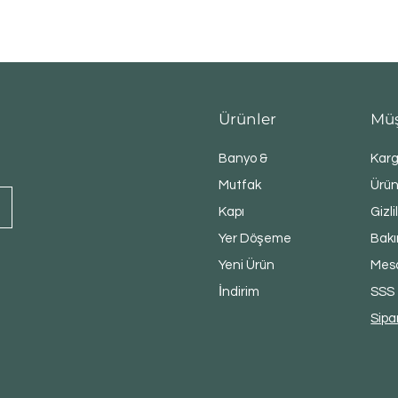
Hızlı Bakış
Ürünler
Müş
Banyo &
Karg
Mutfak
Ürün
Kapı
Gizli
Yer Döşeme
Bakı
Yeni Ürün
Mesa
İndirim
SSS
Sipa