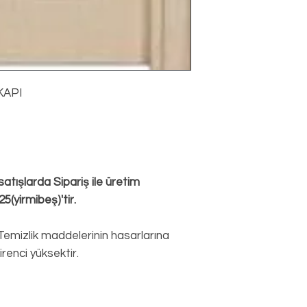
ortalama 10cm, Boy
kesilerek kullanıl
Örneğin 80cm lik K
Aksesuar seti ops
boşluk alanına ihtiya
Camlı ürünlerde 
Kapı kanatları standa
Dolayısıyla her yöne 
(Sağ/Sol ayrımı önem
KAPI
atışlarda Sipariş ile üretim
5(yirmibeş)'tir.
Temizlik maddelerinin hasarlarına
renci yüksektir.