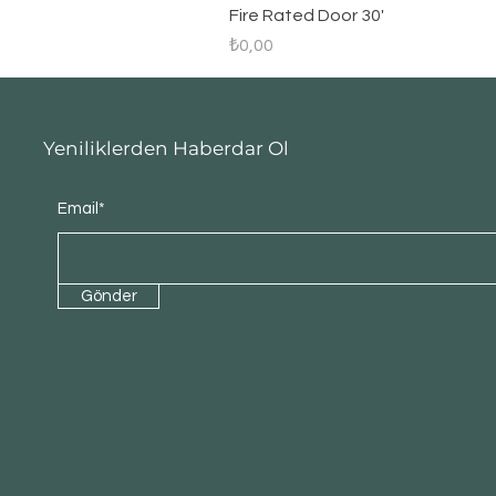
Fire Rated Door 30'
Fiyat
₺0,00
Yeniliklerden Haberdar Ol
Email*
Gönder