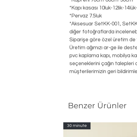
*Kapı eni 70cm-80cm-90cm
*Kapı kasası 10luk-12lik-14lük-
*Pervaz 7.5luk
*Aksesuar SetKK-001, SetKK-
diğer fotoğraflarda incelenebi
Siparişe göre özel üretim de ya
Üretim ağımızı ar-ge ile dest
pvc kaplama kapı, mobilya kap
seçeneklerini çağın talepleri
müşterilerimizin geri bildirimle
Benzer Ürünler
30 minute