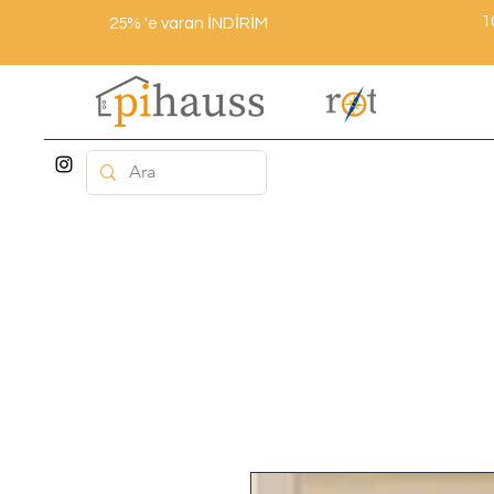
1
25% 'e varan İNDİRİM