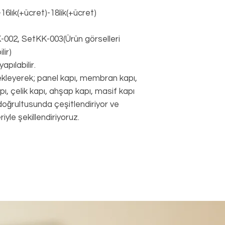
16lık(+ücret)-18lik(+ücret)
002, SetKK-003(Ürün görselleri
lir)
pılabilir.
ekleyerek; panel kapı, membran kapı,
ı, çelik kapı, ahşap kapı, masif kapı
 doğrultusunda çeşitlendiriyor ve
riyle şekillendiriyoruz.