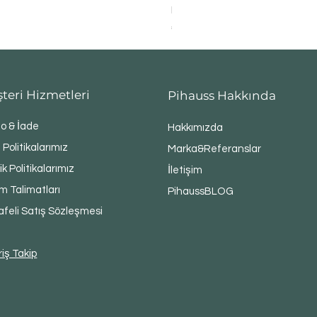
Panaroma Kilo
Fiyat
₺6.649,00
teri Hizmetleri
Pihauss Hakkında
o & İade
Hakkımızda
 Politikalarımız
Marka&Referanslar
lik Politikalarımız
İletişim
m Talimatları
PihaussBLOG
feli Satış Sözleşmesi
riş Takip