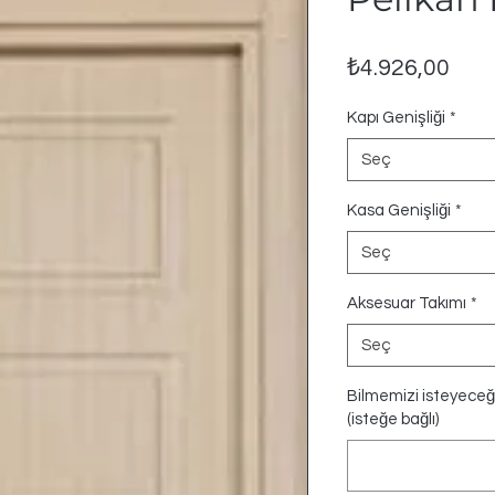
Fiya
₺4.926,00
Kapı Genişliği
*
Seç
Kasa Genişliği
*
Seç
Aksesuar Takımı
*
Seç
Bilmemizi isteyeceği
(isteğe bağlı)