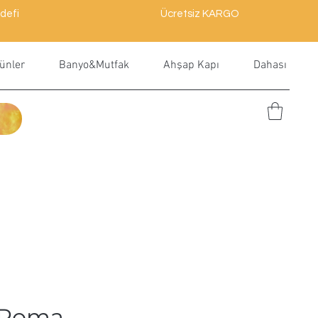
defi
Ücretsiz KARGO
ünler
Banyo&Mutfak
Ahşap Kapı
Dahası
 Roma