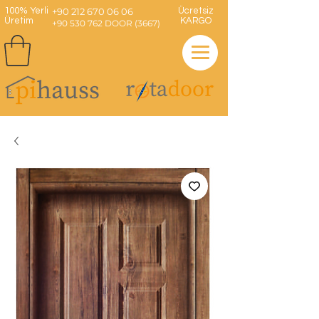
100% Yerli
+90 212 670 06 06
Ücretsiz
Üretim
KARGO
+90 530 762 DOOR (3667)