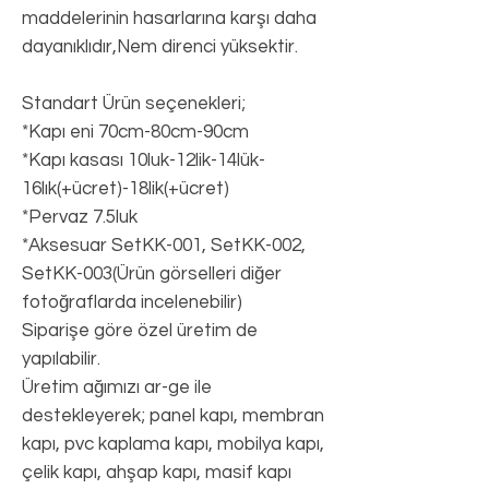
maddelerinin hasarlarına karşı daha
dayanıklıdır,Nem direnci yüksektir.
Standart Ürün seçenekleri;
*Kapı eni 70cm-80cm-90cm
*Kapı kasası 10luk-12lik-14lük-
16lık(+ücret)-18lik(+ücret)
*Pervaz 7.5luk
*Aksesuar SetKK-001, SetKK-002,
SetKK-003(Ürün görselleri diğer
fotoğraflarda incelenebilir)
Siparişe göre özel üretim de
yapılabilir.
Üretim ağımızı ar-ge ile
destekleyerek; panel kapı, membran
kapı, pvc kaplama kapı, mobilya kapı,
çelik kapı, ahşap kapı, masif kapı