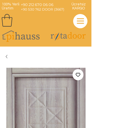
100% Yerli
+90 212 670 06 06
Ücretsiz
Üretim
KARGO
+90 530 762 DOOR (3667)