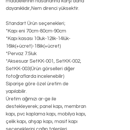
maddelerinin hasarlarına karşı daha
dayanıklıdır,Nem direnci yüksektir.
Standart Ürün seçenekleri;
*Kapı eni 70cm-80cm-90cm
*Kapı kasası 10luk-12lik-14lük-
16lık(+ücret)-18lik(+ücret)
*Pervaz 7.5luk
*Aksesuar SetKK-001, SetKK-002,
SetKK-003(Ürün görselleri diğer
fotoğraflarda incelenebilir)
Siparişe göre özel üretim de
yapılabilir.
Üretim ağımızı ar-ge ile
destekleyerek; panel kapı, membran
kapı, pvc kaplama kapı, mobilya kapı,
çelik kapı, ahşap kapı, masif kapı
seçeneklerini çağın talepleri