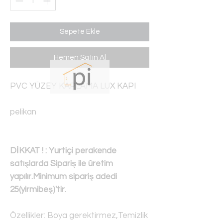
Sepete Ekle
Hemen Satın Al
PVC YÜZEY KAPLAMA LUX KAPI
pelikan
DİKKAT ! : Yurtiçi perakende
satışlarda Sipariş ile üretim
yapılır.Minimum sipariş adedi
25(yirmibeş)'tir.
Özellikler: Boya gerektirmez,Temizlik