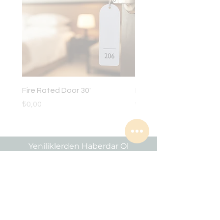
yapılabilir.
(Sağ/Sol ayrımı önemsizdir)
Fire Rated Door 30'
Panaroma Kilo
Fiyat
Fiyat
₺0,00
₺6.649,00
Yeniliklerden Haberdar Ol
Email*
Gönder