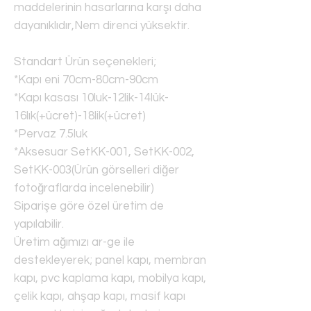
maddelerinin hasarlarına karşı daha
dayanıklıdır,Nem direnci yüksektir.
Standart Ürün seçenekleri;
*Kapı eni 70cm-80cm-90cm
*Kapı kasası 10luk-12lik-14lük-
16lık(+ücret)-18lik(+ücret)
*Pervaz 7.5luk
*Aksesuar SetKK-001, SetKK-002,
SetKK-003(Ürün görselleri diğer
fotoğraflarda incelenebilir)
Siparişe göre özel üretim de
yapılabilir.
Üretim ağımızı ar-ge ile
destekleyerek; panel kapı, membran
kapı, pvc kaplama kapı, mobilya kapı,
çelik kapı, ahşap kapı, masif kapı