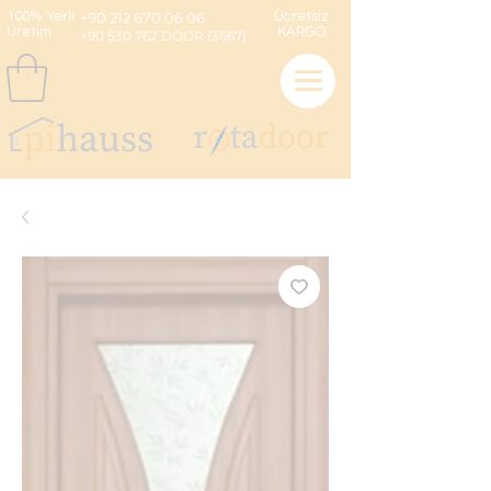
100% Yerli
+90 212 670 06 06
Ücretsiz
Üretim
KARGO
+90 530 762 DOOR (3667)